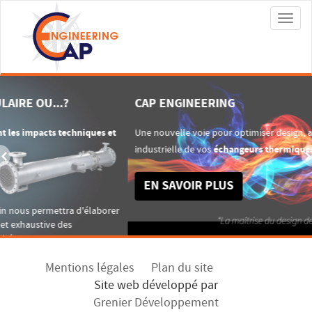
Tog
navi
RING
CONFIEZ-NOU
ÉCHANGEURS 
 pour optimiser design, achat & exploitation
Une pratiqu
s
échangeurs thermiques
.
production 
Les leader
PLUS
l'
échangeur
HTRI member
d'
échangeu
Des résultat
meilleure p
Mentions légales
Plan du site
Site web développé par
Un retour r
calcul par m
Grenier Développement